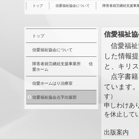
トップ
信愛福祉協会について
障害者就労継続支援事
信愛福祉協
トップ
信愛福祉
信愛福祉協会について
した情報提
障害者就労継続支援事業所 信
と、キリ
愛ホーム
点字書籍
信愛ホームはり治療室
ています
す）
信愛福祉協会点字出版部
申しわけあ
を休止して
出版案内